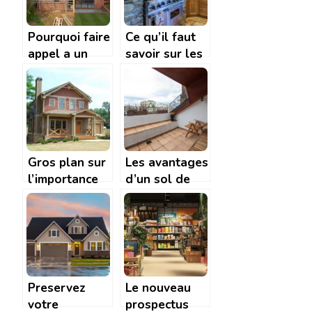
Pourquoi faire
Ce qu’il faut
appel a un
savoir sur les
constructeur
appareils de
de maison
chauffage
individuelle
sur mesure ?
Gros plan sur
Les avantages
l’importance
d’un sol de
d’opter pour
terrasse
une
parfaitement
construction
nivele grace
en bois
au carrelage
sur plots
Preservez
Le nouveau
votre
prospectus