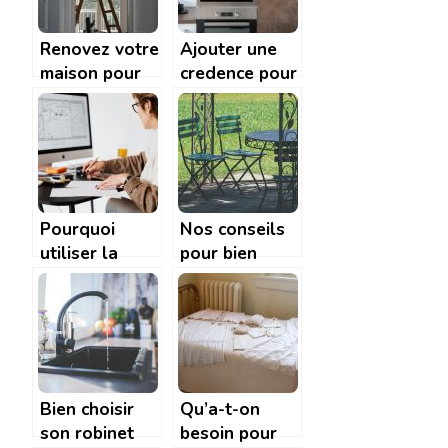
Renovez votre
Ajouter une
maison pour
credence pour
revendre avec
la cuisine: les
une plus-
astuces pour
value
bien choisir sa
credence
Pourquoi
Nos conseils
utiliser la
pour bien
methode BIM
decorer votre
pour la
jardin!
construction
de votre
chalet en bois
?
Bien choisir
Qu’a-t-on
son robinet
besoin pour