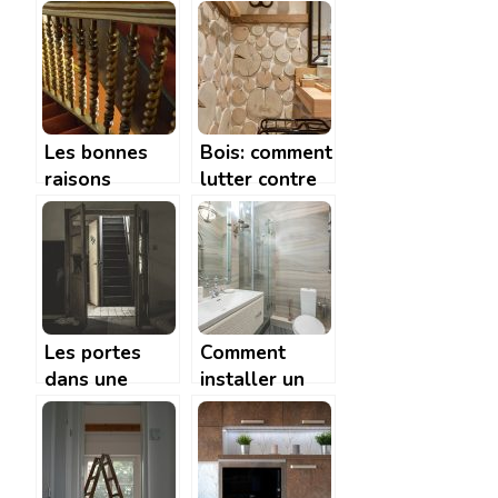
plancher
du bois
chauffant ?
Les bonnes
Bois: comment
raisons
lutter contre
d’installer un
le capricorne
escalier quart
tournant chez
vous
Les portes
Comment
dans une
installer un
maison :
WC? Tous les
Comment les
conseils a
choisir ? Nos
suivre
conseils