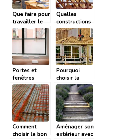
Que faire pour
Quelles
travailler le
constructions
bois dur?
pour votre
maison?
Portes et
Pourquoi
fenêtres
choisir la
mixtes en bois
maison en
et alu:
bois ?
esthétique et
isolant
Comment
Aménager son
choisir le bon
extérieur avec