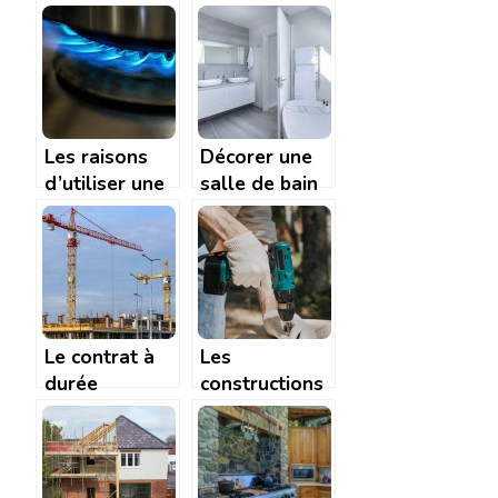
pour
avoir de la
economiser de
chaleur dans
l’eau
la maison?
Les raisons
Décorer une
d’utiliser une
salle de bain
plaque de
en bois
cuisson mixte
Le contrat à
Les
durée
constructions
indéterminée
modulaires :
de chantier
ce qu’il faut
(CDIC)
savoir