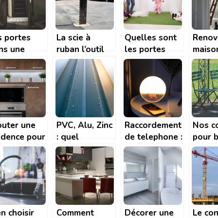
catastrophe ?
artisa
s portes
La scie à
Quelles sont
Renov
ns une
ruban l’outil
les portes
maiso
ison :
indispensable
idéales pour
reven
mment les
pour travailler
aménager
une pl
oisir ? Nos
le bois
votre crèche?
value
nseils
outer une
PVC, Alu, Zinc
Raccordement
Nos c
edence pour
: quel
de telephone :
pour b
cuisine: les
materiau pour
comment faire
decor
tuces pour
les gouttieres
? A quel prix ?
jardin!
n choisir sa
? | Tendance
edence
Travaux
n choisir
Comment
Décorer une
Le con