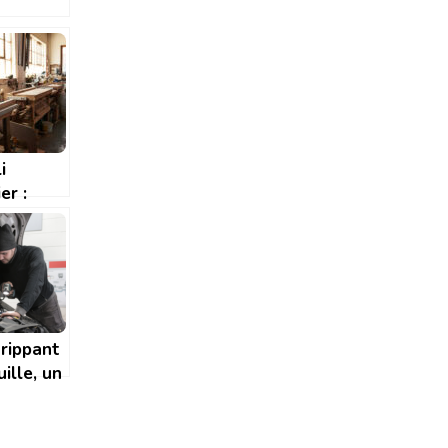
erminée
ntier
)
i
er :
ent
ier le
e idéal
rippant
uille, un
pensable
vos