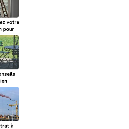
nale
ez votre
n pour
dre avec
us-
onseils
ien
er votre
trat à