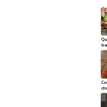
Qu
tra
bo
Co
cho
pl
ch