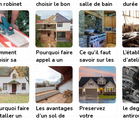
n robinet
choisir le bon
salle de bain
durée
ur
dossier pour
en bois
indét
onomiser de
votre cuisine
de cha
au
(CDIC
mment
Pourquoi faire
Ce qu’il faut
L’établ
isir sa
appel a un
savoir sur les
d’ateli
boteuse ?
constructeur
appareils de
comm
de maison
chauffage
identif
individuelle
modèl
sur mesure ?
?
urquoi faire
Les avantages
Preservez
le deg
taller un
d’un sol de
votre
antiro
rdage
terrasse
patrimoine
allie
olant pour
parfaitement
grace au
indis
tre maison
nivele grace
traitement de
pour 