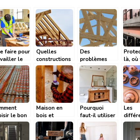
e faire pour
Quelles
Des
Protec
vailler le
constructions
problèmes
là, où
is dur?
pour votre
avec votre
tous l
maison?
charpente en
matéri
bois ? Faites
signal
appel à
l’ARTISAN
FERNANDEZ
mment
Maison en
Pourquoi
Les
isir le bon
bois et
faut-il utiliser
différ
ancher
canalisations :
le bois pour
étape
auffant ?
comment
construire une
organ
éviter la
salle de bain?
exposi