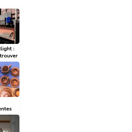
light :
 trouver
es
els de
isation
entes
s pour
iser une
tion