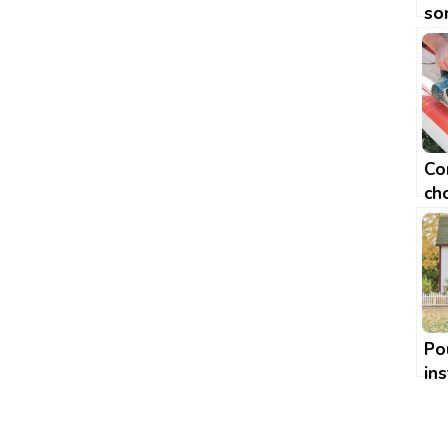
so
po
ec
l’e
Co
cho
ra
Po
ins
ba
is
vo