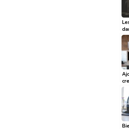
Le
da
ma
Co
ch
co
Aj
cr
la 
as
bie
cr
Bie