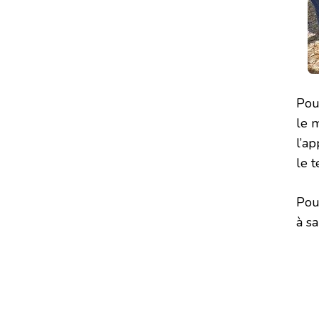
Pour
le 
l’ap
le 
Pou
à sa