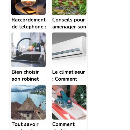
credence
Travaux
Raccordement
Conseils pour
de telephone :
amenager son
comment faire
jardin
? A quel prix ?
Bien choisir
Le climatiseur
son robinet
: Comment
pour
trouver le bon
economiser de
modele ?
l’eau
Tout savoir
Comment