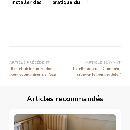
installer des
pratique du
panneaux
collage de
solaires
laine de roche
gratuitement
: techniques
?
professionnelles
et secrets
d’experts
Navigation
ARTICLE PRÉCÉDENT
ARTICLE SUIVANT
Bien choisir son robinet
Le climatiseur : Comment
d’article
pour economiser de l’eau
trouver le bon modele ?
Articles recommandés