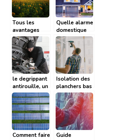
?
?
Tous les
Quelle alarme
avantages
domestique
des énergies
choisir a
renouvelables
Rochefort ?
le degrippant
Isolation des
antirouille, un
planchers bas
allie
: les etapes a
indispensable
suivre pour un
pour vos
resultat
travaux et
optimal
entretiens
Comment faire
Guide