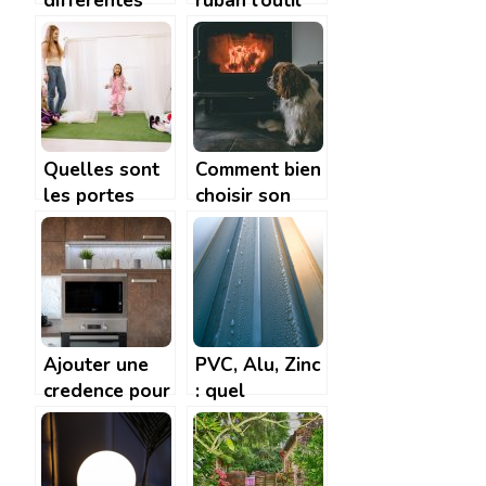
différentes
ruban l’outil
étapes pour
indispensable
organiser une
pour travailler
exposition
le bois
artisanale
Quelles sont
Comment bien
les portes
choisir son
idéales pour
poêle à
aménager
granulé?
votre crèche?
Ajouter une
PVC, Alu, Zinc
credence pour
: quel
la cuisine: les
materiau pour
astuces pour
les gouttieres
bien choisir sa
? | Tendance