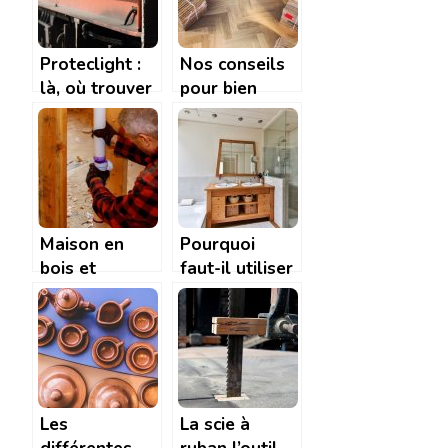
appel à
l’ARTISAN
FERNANDEZ
Proteclight :
Nos conseils
là, où trouver
pour bien
tous les
choisir ses
matériels de
menuiseries
signalisation
Maison en
Pourquoi
bois et
faut-il utiliser
canalisations :
le bois pour
comment
construire une
éviter la
salle de bain?
catastrophe ?
Les
La scie à