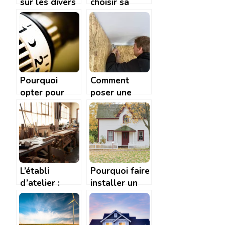
sur les divers
choisir sa
elements du
raboteuse ?
toit
Pourquoi
Comment
opter pour
poser une
une pompe à
bande à joint
chaleur air-air
de placo ?
?
L’établi
Pourquoi faire
d’atelier :
installer un
comment
bardage
identifier le
isolant pour
modèle idéal
votre maison