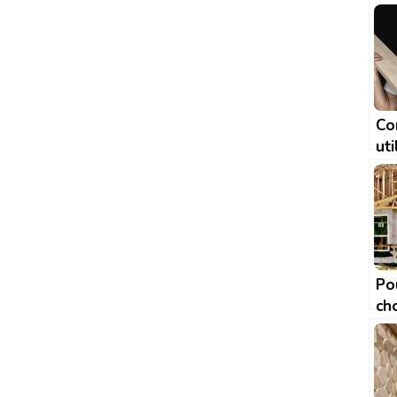
Co
uti
po
pou
le 
Po
cho
ma
boi