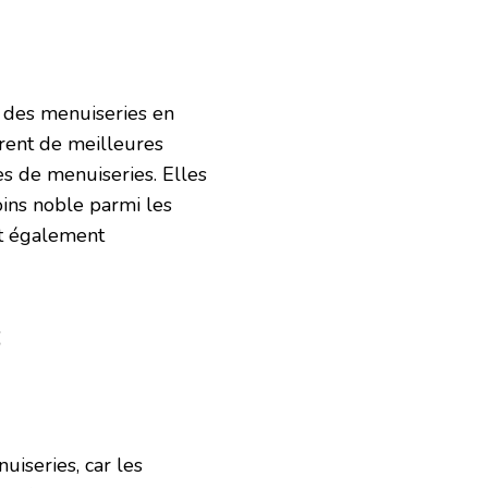
r des menuiseries en
frent de meilleures
s de menuiseries. Elles
oins noble parmi les
nt également
s
uiseries, car les