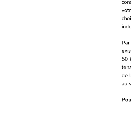
cond
vot
choi
ind
Par 
exi
50 
ten
de l
au 
Pou