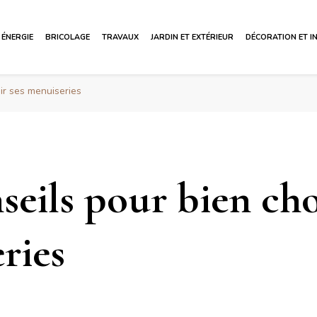
ÉNERGIE
BRICOLAGE
TRAVAUX
JARDIN ET EXTÉRIEUR
DÉCORATION ET I
ir ses menuiseries
eils pour bien choi
ries