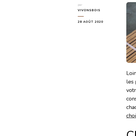
par
VIVONSBOIS
28 AOÛT 2020
Loi
les 
votr
con
cha
cho
C