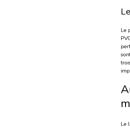
Le
Le 
PVC,
per
son
tro
imp
A
m
Le l