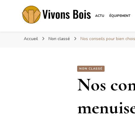
ACTU
ÉQUIPEMENT
Vivonsbois
Visez le bois
Accueil
Non classé
Nos conseils pour bien chois
NON CLASSÉ
Nos cons
menuise