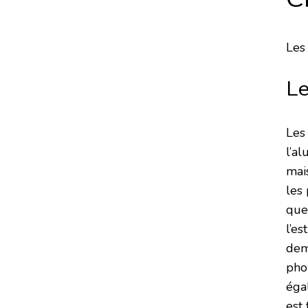
Les 
Le
Les
l’a
mai
les 
que
l’es
deme
pho
égal
est 