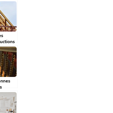
es
uctions
votre
n?
onnes
s
aller un
er quart
ant chez