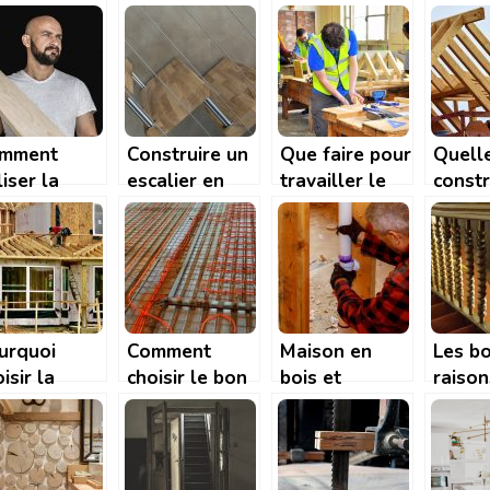
mment
Construire un
Que faire pour
Quell
liser la
escalier en
travailler le
constr
nceuse
bois
bois dur?
pour 
r travailler
maiso
bois?
urquoi
Comment
Maison en
Les b
isir la
choisir le bon
bois et
raison
ison en
plancher
canalisations :
d’inst
s ?
chauffant ?
comment
escali
éviter la
tourn
catastrophe ?
vous