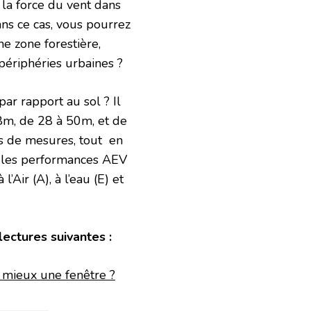
r la force du vent dans
ans ce cas, vous pourrez
ne zone forestière,
 périphéries urbaines ?
par rapport au sol ? Il
8m, de 28 à 50m, et de
es de mesures, tout en
t les performances AEV
’Air (A), à l’eau (E) et
ectures suivantes :
u mieux une fenêtre ?