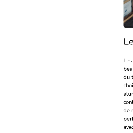
Le
Les
beau
du 
choi
alu
con
de 
per
avez