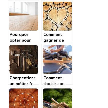
aménager
qu’il faut
votre terrasse
savoir
en bois
Pourquoi
Comment
opter pour
gagner de
une
l’argent grâce
autoconstruction
au bois ?
en bois ?
Charpentier :
Comment
un métier à
choisir son
haut risque
couvreur et
que faut-il lui
demander ?