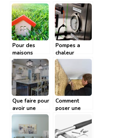
d’escaliers en
permettant de
bois : ce qu’il
choisir au
faut savoir
mieux une
pour mieux
fenetre ?
choisir !
Pour des
Pompes a
maisons
chaleur
toujours plus
geothermique
vertes, des
:
systemes de
caracteristiques
chauffage
et
ecologiques
fonctionnement
dans une
Que faire pour
Comment
structure
avoir une
poser une
cuisine
bande à joint
performante?
de placo ?