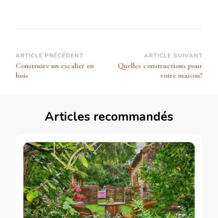
professionnelles
et secrets
d’experts
Navigation
ARTICLE PRÉCÉDENT
ARTICLE SUIVANT
Construire un escalier en
Quelles constructions pour
d’article
bois
votre maison?
Articles recommandés