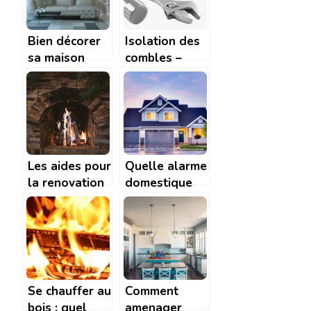
Bien décorer
Isolation des
sa maison
combles –
pour y
comment la
apporter de la
realiser
modernité
correctement
?
Les aides pour
Quelle alarme
la renovation
domestique
d’une maison
choisir a
Rochefort ?
Se chauffer au
Comment
bois : quel
amenager