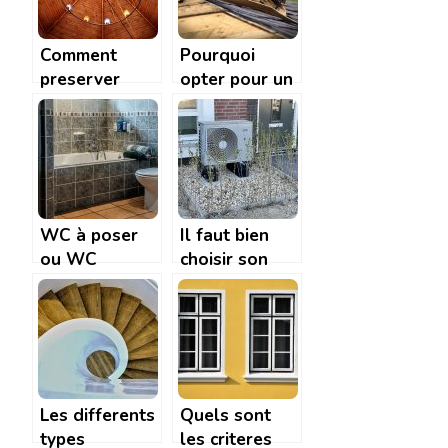
Comment
Pourquoi
preserver
opter pour un
votre plafond
portail de
en bois en
jardin en bois
quelques
?
etapes
simples ?
WC à poser
Il faut bien
ou WC
choisir son
suspendus :
systeme de
lequel choisir
chauffage!
?
Les differents
Quels sont
types
les criteres