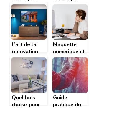
système de
l’interieur de
chauffage
sa cuisine ?
choisir ?
L’art de la
Maquette
renovation
numerique et
energetique :
plan virtuel :
astuces de
l’essentiel a
design pour
connaitre
une maison
eco-chic
Quel bois
Guide
choisir pour
pratique du
son mobilier
collage de
interieur ?
laine de roche
: techniques