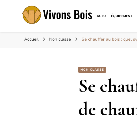
ACTU
ÉQUIPEMENT
Vivonsbois
Visez le bois
Accueil
Non classé
Se chauffer au bois : quel s
NON CLASSÉ
Se chauf
de chauf