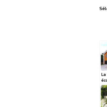
Séle
La
éc
de
en