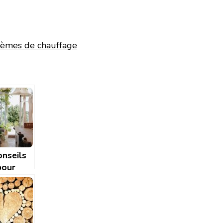
stèmes de chauffage
onseils
pour
ger
terrasse
s