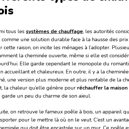
ois
mi tous les
systèmes de chauffage
, les autorités cons
s comme une solution durable face à la hausse des prix 
 cette raison, on incite les ménages à l’adopter. Plusieur
amment la cheminée ouverte, même si elle est consid
ourd’hui. Elle garde cependant le monopole du romant
n accueillant et chaleureux. En outre, il y a la cheminée
mé, une version plus moderne et plus rentable de la ch
et, la chaleur qu’elle génère pour
réchauffer la maison
e garde un peu du charme de son aïeul.
uite, on retrouve le fameux poêle à bois, un appareil qu
sporter pour le mettre là où on le veut. C’est un avanta
cheminée qui doit être encastrée sur un mur. Ce poêle e