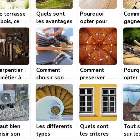
e terrasse
Quels sont
Pourquoi
Comm
bois, ce
les avantages
opter pour
gagne
il faut
et
une
l’arge
voir
inconvénients
autoconstruction
au boi
d’une maison
en bois ?
en bois ?
arpentier :
Comment
Comment
Pourq
 métier à
choisir son
preserver
opter
ut risque
couvreur et
votre plafond
portai
que faut-il lui
en bois en
jardin
demander ?
quelques
?
etapes
simples ?
faut bien
Les differents
Quels sont
Tout s
isir son
types
les criteres
sur le