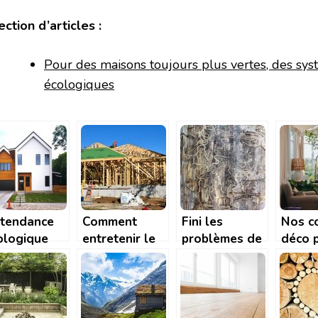
ction d’articles :
Pour des maisons toujours plus vertes, des sy
écologiques
 tendance
Comment
Fini les
Nos c
ologique
entretenir le
problèmes de
déco 
s maisons
bardage d’une
termites qui
aména
 bois
maison en
rongent le
votre 
bois?
bois
en boi