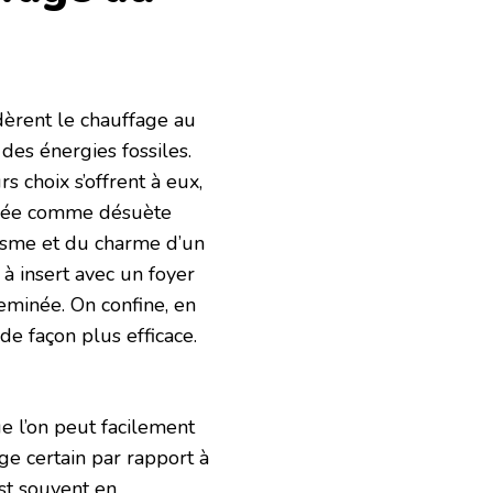
idèrent le chauffage au
des énergies fossiles.
s choix s’offrent à eux,
érée comme désuète
isme et du charme d’un
 à insert avec un foyer
eminée. On confine, en
de façon plus efficace.
e l’on peut facilement
ge certain par rapport à
st souvent en