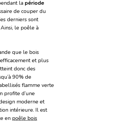
 pendant la
période
essaire de couper du
es derniers sont
Ainsi, le poêle à
rande que le bois
 efficacement et plus
tteint donc des
usqu’à 90% de
abellisés flamme verte
on profite d’une
e design moderne et
on intérieure. Il est
te en
poêle bois