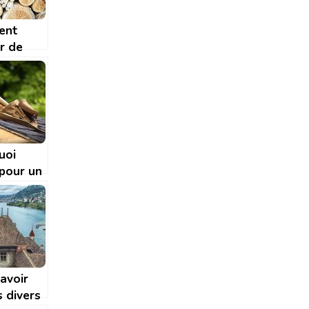
ent
r de
nt grâce
s ?
uoi
 pour un
l de
 en bois
avoir
s divers