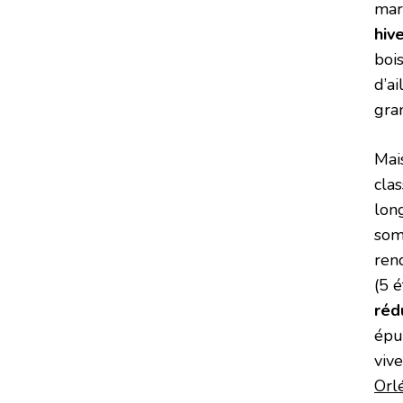
mar
hiv
boi
d’ai
gra
Mai
clas
lon
som
ren
(5 é
réd
épur
viv
Orl