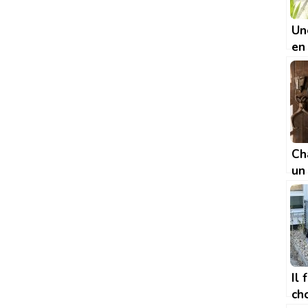
Un
en 
qu’
sa
Ch
un
ha
Il 
cho