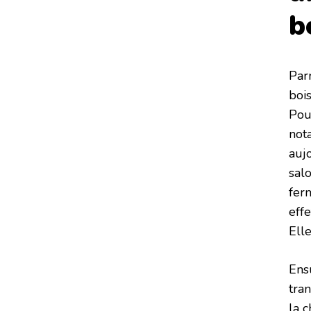
b
Par
boi
Pour
not
auj
salo
fer
eff
Ell
Ens
tran
la 