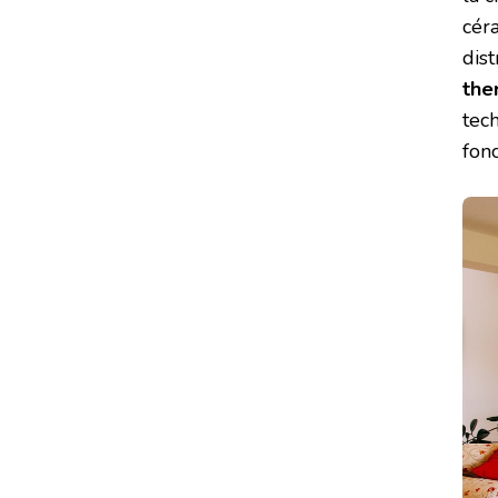
cér
dis
the
tec
fon