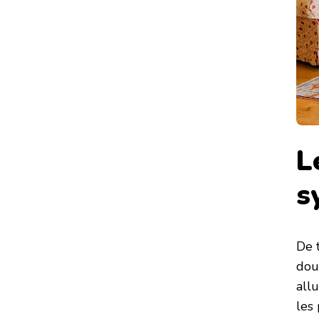
L
s
De 
dout
all
les