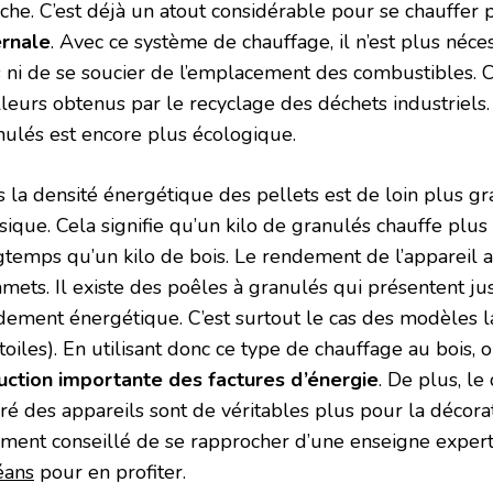
che. C’est déjà un atout considérable pour se chauffer
ernale
. Avec ce système de chauffage, il n’est plus néc
s ni de se soucier de l’emplacement des combustibles. C
lleurs obtenus par le recyclage des déchets industriels. 
nulés est encore plus écologique.
s la densité énergétique des pellets est de loin plus g
sique. Cela signifie qu’un kilo de granulés chauffe plus
gtemps qu’un kilo de bois. Le rendement de l’appareil a
mets. Il existe des poêles à granulés qui présentent j
dement énergétique. C’est surtout le cas des modèles l
toiles). En utilisant donc ce type de chauffage au bois, 
uction importante des factures d’énergie
. De plus, l
é des appareils sont de véritables plus pour la décorati
ement conseillé de se rapprocher d’une enseigne exper
éans
pour en profiter.