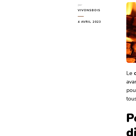
par
VIVONSBOIS
4 AVRIL 2023
Le
ava
pour
tou
P
d