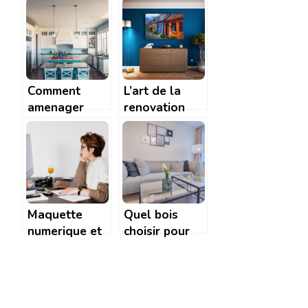
choisir a
système de
Rochefort ?
chauffage
choisir ?
Comment
L’art de la
amenager
renovation
l’interieur de
energetique :
sa cuisine ?
astuces de
design pour
une maison
eco-chic
Maquette
Quel bois
numerique et
choisir pour
plan virtuel :
son mobilier
l’essentiel a
interieur ?
connaitre