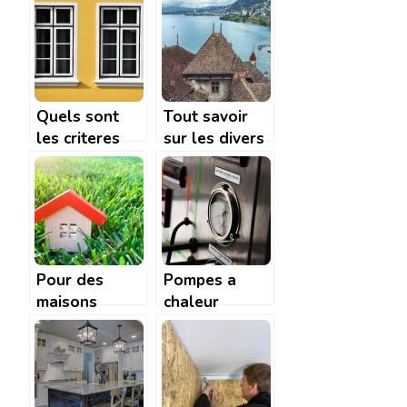
chauffage!
bois : ce qu’il
faut savoir
pour mieux
choisir !
Quels sont
Tout savoir
les criteres
sur les divers
permettant de
elements du
choisir au
toit
mieux une
fenetre ?
Pour des
Pompes a
maisons
chaleur
toujours plus
geothermique
vertes, des
:
systemes de
caracteristiques
chauffage
et