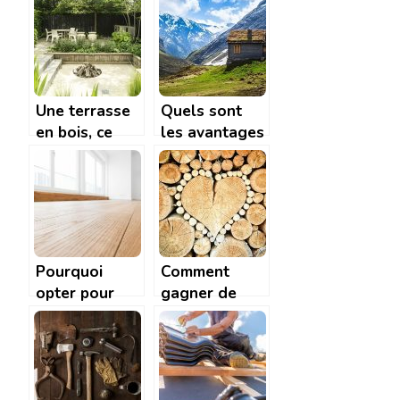
rongent le
votre terrasse
bois
en bois
Une terrasse
Quels sont
en bois, ce
les avantages
qu’il faut
et
savoir
inconvénients
d’une maison
en bois ?
Pourquoi
Comment
opter pour
gagner de
une
l’argent grâce
autoconstruction
au bois ?
en bois ?