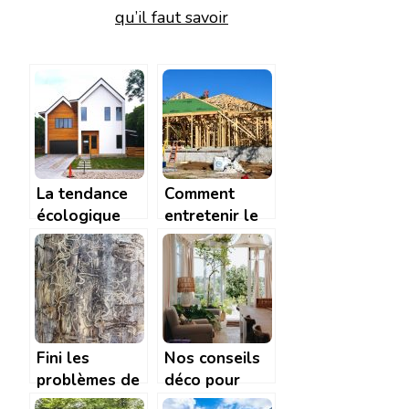
qu’il faut savoir
La tendance
Comment
écologique
entretenir le
des maisons
bardage d’une
en bois
maison en
bois?
Fini les
Nos conseils
problèmes de
déco pour
termites qui
aménager