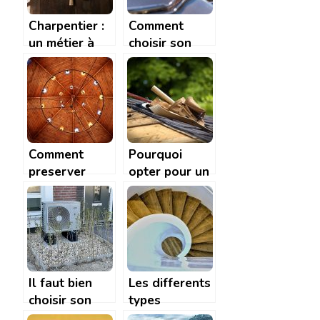
Charpentier :
Comment
un métier à
choisir son
haut risque
couvreur et
que faut-il lui
demander ?
Comment
Pourquoi
preserver
opter pour un
votre plafond
portail de
en bois en
jardin en bois
quelques
?
etapes
simples ?
Il faut bien
Les differents
choisir son
types
systeme de
d’escaliers en