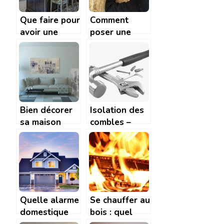
ecologiques
fonctionnement
dans une
Que faire pour
Comment
structure
avoir une
poser une
cuisine
bande à joint
performante?
de placo ?
Bien décorer
Isolation des
sa maison
combles –
pour y
comment la
apporter de la
realiser
modernité
correctement
?
Quelle alarme
Se chauffer au
domestique
bois : quel