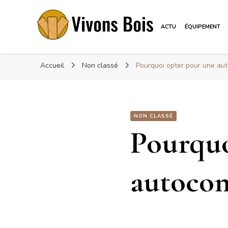
ACTU
ÉQUIPEMENT
Vivonsbois
Visez le bois
Accueil
Non classé
Pourquoi opter pour une aut
NON CLASSÉ
Pourquo
autocon