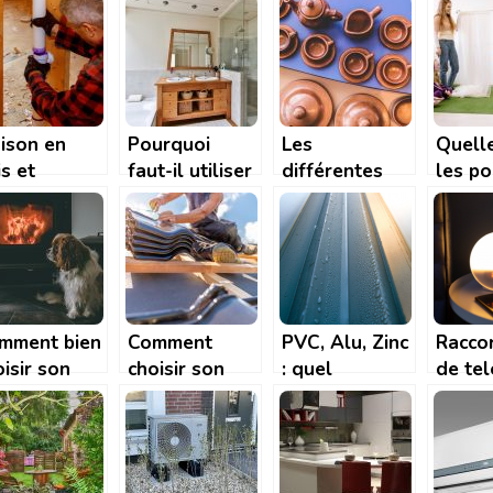
ison?
charpente en
matériels de
menui
bois ? Faites
signalisation
appel à
l’ARTISAN
FERNANDEZ
ison en
Pourquoi
Les
Quell
s et
faut-il utiliser
différentes
les po
alisations :
le bois pour
étapes pour
idéale
mment
construire une
organiser une
aména
ter la
salle de bain?
exposition
votre 
tastrophe ?
artisanale
mment bien
Comment
PVC, Alu, Zinc
Racco
isir son
choisir son
: quel
de tel
êle à
couvreur et
materiau pour
comme
anulé?
que faut-il lui
les gouttieres
? A qu
demander ?
? | Tendance
Travaux