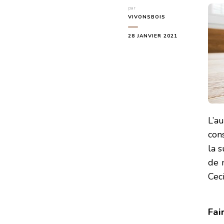
par
VIVONSBOIS
28 JANVIER 2021
L’a
con
la s
de 
Cec
Fai