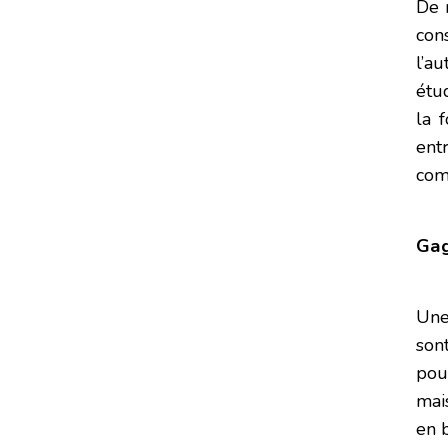
De 
con
l’au
étud
la 
ent
com
Gag
Une
sont
pou
mais
en b