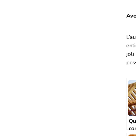
Avo
L’a
enti
jol
pos
Qu
co
po