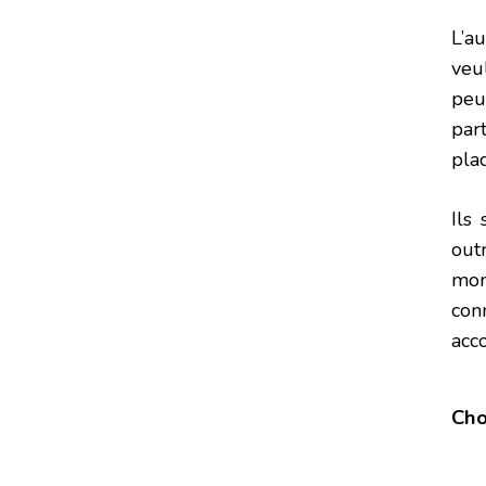
L’a
veu
peu
par
plac
Ils
outr
mon
con
acc
Cho