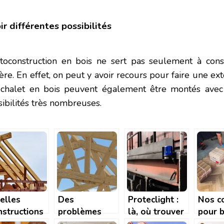
ir différentes possibilités
utoconstruction en bois ne sert pas seulement à cons
ère. En effet, on peut y avoir recours pour faire une ex
i chalet en bois peuvent également être montés avec u
sibilités très nombreuses.
elles
Des
Proteclight :
Nos c
nstructions
problèmes
là, où trouver
pour b
ur votre
avec votre
tous les
choisi