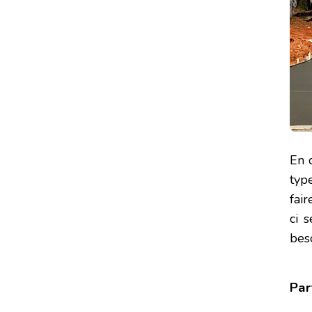
En 
typ
fai
ci 
beso
Par