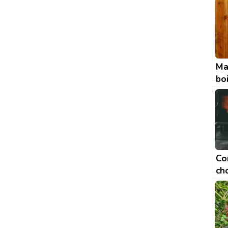
ma
Ma
boi
can
co
évi
ca
Co
cho
po
gr