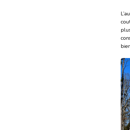
L’a
cou
plu
con
bie