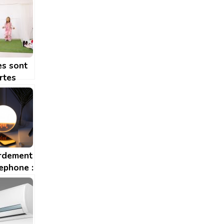
series
es sont
rtes
s pour
ger
crèche?
rdement
ephone :
nt faire
el prix ?