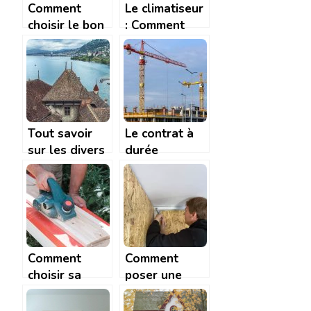
Comment
Le climatiseur
choisir le bon
: Comment
dossier pour
trouver le bon
votre cuisine
modele ?
Tout savoir
Le contrat à
sur les divers
durée
elements du
indéterminée
toit
de chantier
(CDIC)
Comment
Comment
choisir sa
poser une
raboteuse ?
bande à joint
de placo ?