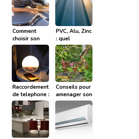
votre crèche?
Comment
PVC, Alu, Zinc
choisir son
: quel
couvreur et
materiau pour
que faut-il lui
les gouttieres
demander ?
? | Tendance
Travaux
Raccordement
Conseils pour
de telephone :
amenager son
comment faire
jardin
? A quel prix ?