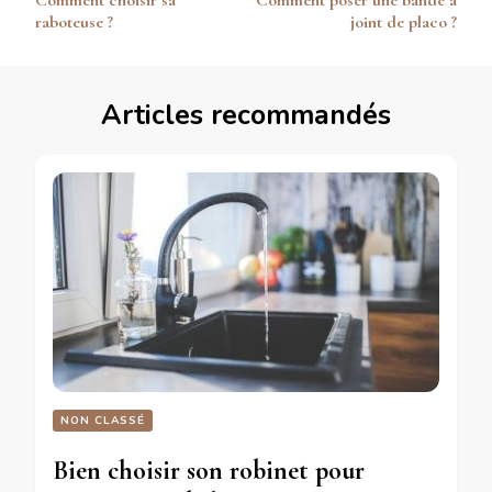
Comment choisir sa
Comment poser une bande à
d’article
raboteuse ?
joint de placo ?
Articles recommandés
NON CLASSÉ
Bien choisir son robinet pour