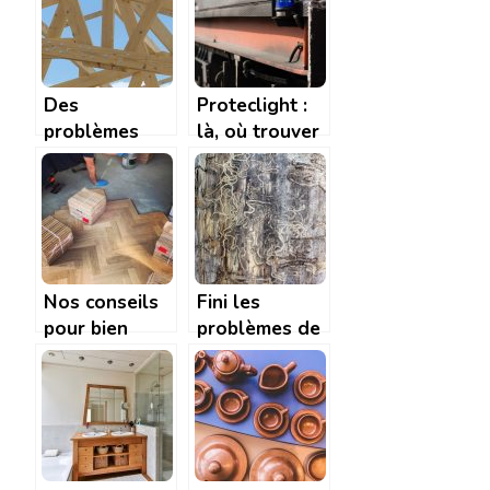
Des
Proteclight :
problèmes
là, où trouver
avec votre
tous les
charpente en
matériels de
bois ? Faites
signalisation
appel à
l’ARTISAN
FERNANDEZ
Nos conseils
Fini les
pour bien
problèmes de
choisir ses
termites qui
menuiseries
rongent le
bois