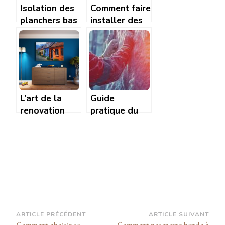
Isolation des
Comment faire
planchers bas
installer des
: les etapes a
panneaux
suivre pour un
solaires
resultat
gratuitement
optimal
?
L’art de la
Guide
renovation
pratique du
energetique :
collage de
astuces de
laine de roche
design pour
: techniques
une maison
professionnelles
eco-chic
et secrets
d’experts
Navigation
ARTICLE PRÉCÉDENT
ARTICLE SUIVANT