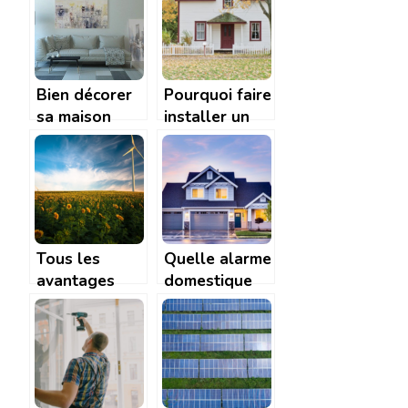
Bien décorer
Pourquoi faire
sa maison
installer un
pour y
bardage
apporter de la
isolant pour
modernité
votre maison
?
Tous les
Quelle alarme
avantages
domestique
des énergies
choisir a
renouvelables
Rochefort ?