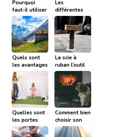
Pourquoi
Les
faut-il utiliser
différentes
le bois pour
étapes pour
construire une
organiser une
salle de bain?
exposition
artisanale
Quels sont
La scie à
les avantages
ruban l’outil
et
indispensable
inconvénients
pour travailler
d’une maison
le bois
en bois ?
Quelles sont
Comment bien
les portes
choisir son
idéales pour
poêle à
aménager
granulé?