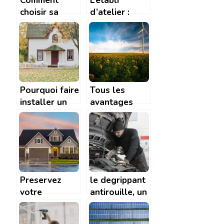
Comment
L’établi
choisir sa
d’atelier :
raboteuse ?
comment
identifier le
modèle idéal
?
Pourquoi faire
Tous les
installer un
avantages
bardage
des énergies
isolant pour
renouvelables
votre maison
?
Preservez
le degrippant
votre
antirouille, un
patrimoine
allie
grace au
indispensable