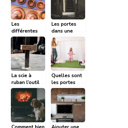
éviter la
salle de bain?
catastrophe ?
Les
Les portes
différentes
dans une
étapes pour
maison :
organiser une
Comment les
exposition
choisir ? Nos
artisanale
conseils
La scie à
Quelles sont
ruban l’outil
les portes
indispensable
idéales pour
pour travailler
aménager
le bois
votre crèche?
Comment bien
Ajouter une