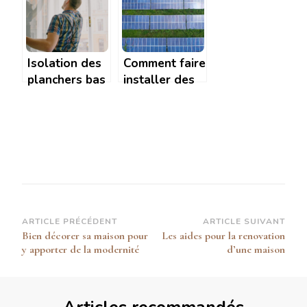
traitement de
pour vos
charpente a
travaux et
La Rochelle
entretiens
Isolation des
Comment faire
planchers bas
installer des
: les etapes a
panneaux
suivre pour un
solaires
resultat
gratuitement
optimal
?
Navigation
ARTICLE PRÉCÉDENT
ARTICLE SUIVANT
Bien décorer sa maison pour
Les aides pour la renovation
d’article
y apporter de la modernité
d’une maison