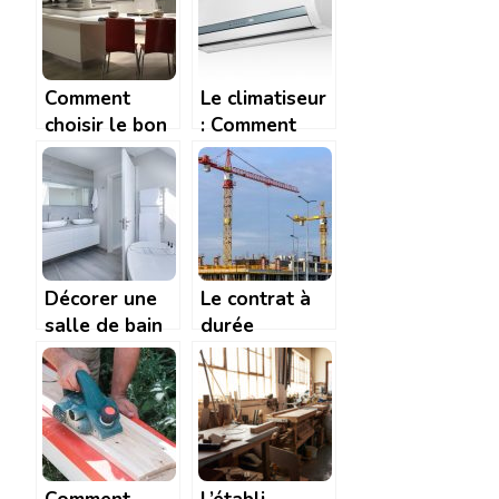
l’eau
Comment
Le climatiseur
choisir le bon
: Comment
dossier pour
trouver le bon
votre cuisine
modele ?
Décorer une
Le contrat à
salle de bain
durée
en bois
indéterminée
de chantier
(CDIC)