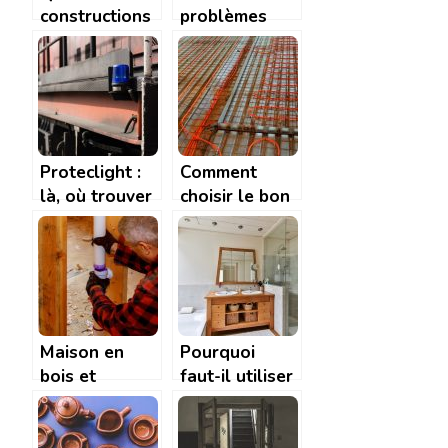
constructions
problèmes
pour votre
avec votre
maison?
charpente en
bois ? Faites
appel à
l’ARTISAN
FERNANDEZ
Proteclight :
Comment
là, où trouver
choisir le bon
tous les
plancher
matériels de
chauffant ?
signalisation
Maison en
Pourquoi
bois et
faut-il utiliser
canalisations :
le bois pour
comment
construire une