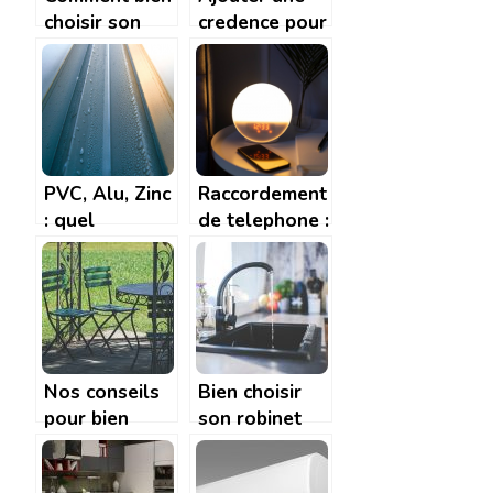
choisir son
credence pour
poêle à
la cuisine: les
granulé?
astuces pour
bien choisir sa
credence
PVC, Alu, Zinc
Raccordement
: quel
de telephone :
materiau pour
comment faire
les gouttieres
? A quel prix ?
? | Tendance
Travaux
Nos conseils
Bien choisir
pour bien
son robinet
decorer votre
pour
jardin!
economiser de