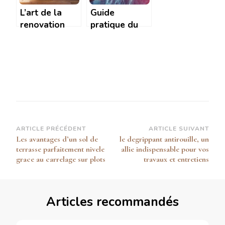
L’art de la
Guide
renovation
pratique du
energetique :
collage de
astuces de
laine de roche
design pour
: techniques
une maison
professionnelles
eco-chic
et secrets
d’experts
Navigation
ARTICLE PRÉCÉDENT
ARTICLE SUIVANT
Les avantages d’un sol de
le degrippant antirouille, un
d’article
terrasse parfaitement nivele
allie indispensable pour vos
grace au carrelage sur plots
travaux et entretiens
Articles recommandés