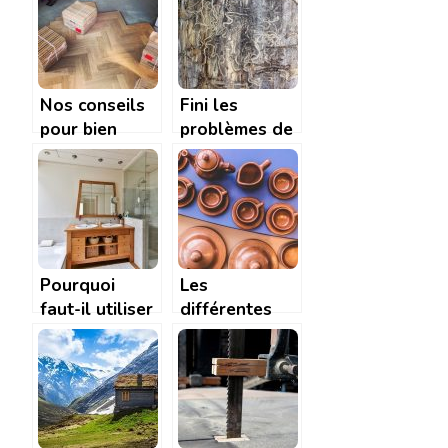
bois ? Faites
signalisation
appel à
l’ARTISAN
FERNANDEZ
Nos conseils
Fini les
pour bien
problèmes de
choisir ses
termites qui
menuiseries
rongent le
bois
Pourquoi
Les
faut-il utiliser
différentes
le bois pour
étapes pour
construire une
organiser une
salle de bain?
exposition
artisanale