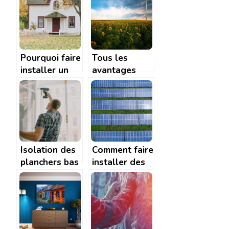
de placo ?
identifier le
modèle idéal
?
Pourquoi faire
Tous les
installer un
avantages
bardage
des énergies
isolant pour
renouvelables
votre maison
?
Isolation des
Comment faire
planchers bas
installer des
: les etapes a
panneaux
suivre pour un
solaires
resultat
gratuitement
optimal
?