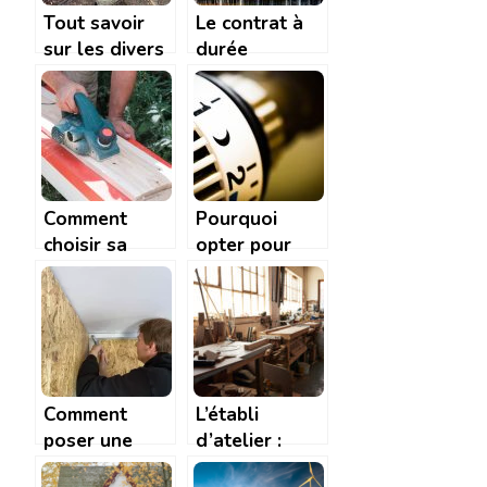
Tout savoir
Le contrat à
sur les divers
durée
elements du
indéterminée
toit
de chantier
(CDIC)
Comment
Pourquoi
choisir sa
opter pour
raboteuse ?
une pompe à
chaleur air-air
?
Comment
L’établi
poser une
d’atelier :
bande à joint
comment