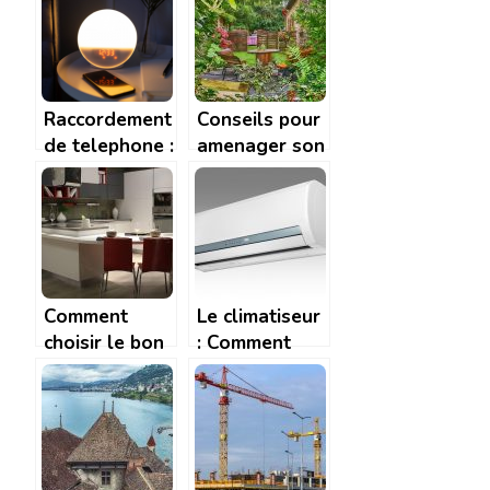
que faut-il lui
les gouttieres
demander ?
? | Tendance
Travaux
Raccordement
Conseils pour
de telephone :
amenager son
comment faire
jardin
? A quel prix ?
Comment
Le climatiseur
choisir le bon
: Comment
dossier pour
trouver le bon
votre cuisine
modele ?