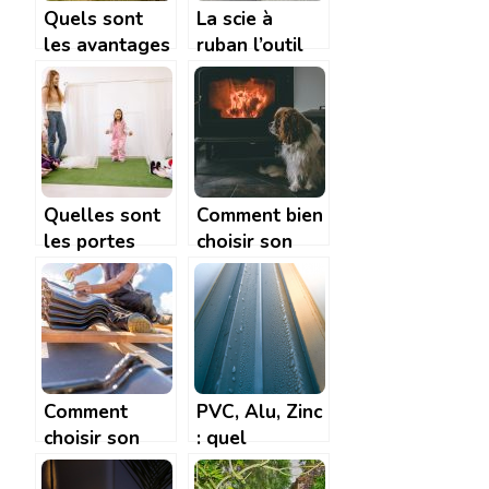
Quels sont
La scie à
les avantages
ruban l’outil
et
indispensable
inconvénients
pour travailler
d’une maison
le bois
en bois ?
Quelles sont
Comment bien
les portes
choisir son
idéales pour
poêle à
aménager
granulé?
votre crèche?
Comment
PVC, Alu, Zinc
choisir son
: quel
couvreur et
materiau pour